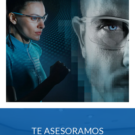
Para que
podamos
mejorar la
funcionalidad
y estructura
de la web, en
base a cómo
se usa la
web.
Experiencia
Para que
nuestra web
funcione lo
mejor posible
durante tu
visita. Si
rechaza estas
cookies,
algunas
funcionalidades
desaparecerán
de la web.
TE ASESORAMOS