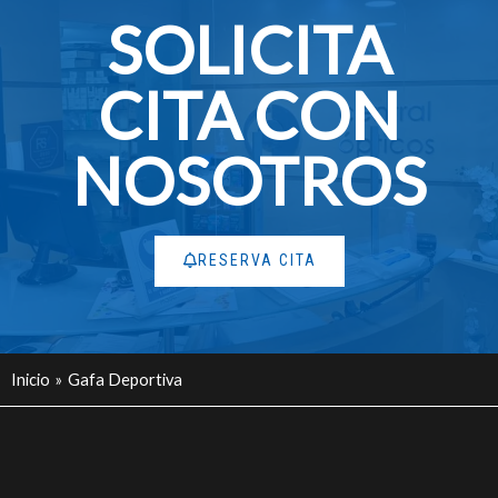
SOLICITA
Marketing
Al compartir tus
intereses y
CITA CON
comportamiento
mientras visitas
nuestro sitio,
NOSOTROS
aumentas la
posibilidad de
ver contenido y
ofertas
personalizados.
RESERVA CITA
Inicio
Gafa Deportiva