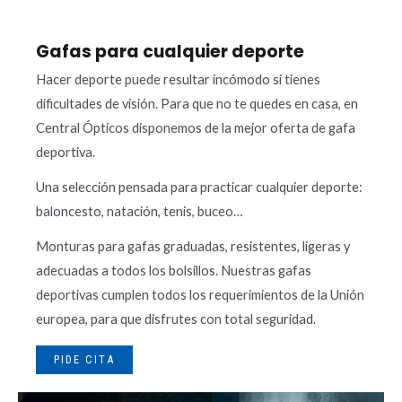
Gafas para cualquier deporte
Hacer deporte puede resultar incómodo si tienes
dificultades de visión. Para que no te quedes en casa, en
Central Ópticos disponemos de la mejor oferta de gafa
deportiva.
Una selección pensada para practicar cualquier deporte:
Necesarias
baloncesto, natación, tenis, buceo…
Estas
cookies no
Monturas para gafas graduadas, resistentes, ligeras y
son
opcionales.
adecuadas a todos los bolsillos. Nuestras gafas
Son
necesarias
deportivas cumplen todos los requerimientos de la Unión
para que
europea, para que disfrutes con total seguridad.
funcione la
web.
PIDE CITA
Estadísticas